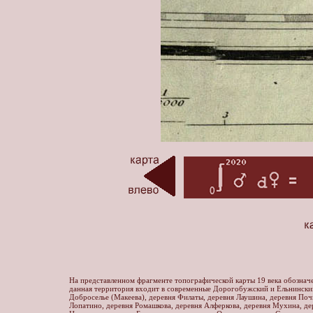
На представленном фрагменте топографической карты 19 века обознач
данная территория входит в современные Дорогобужский и Ельнинский
Доброселье (Макеева), деревня Филаты, деревня Лаушина, деревня Почи
Лопатино, деревня Ромашкова, деревня Алферкова, деревня Мухина, де