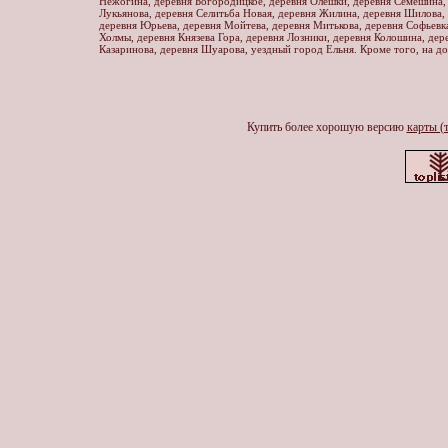
Нежогина, деревня Богородицкое, деревня Олешки, деревня Семешина, 
Лукьянова, деревня Селитьба Новая, деревня Жилина, деревня Шилова,
деревня Юрьева, деревня Мойтева, деревня Митькова, деревня Софьевка
Холмы, деревня Князева Гора, деревня Лозники, деревня Колошина, дер
Казаринова, деревня Шуарова, уездный город Ельня. Кроме того, на д
Купить более хорошую версию
карты (