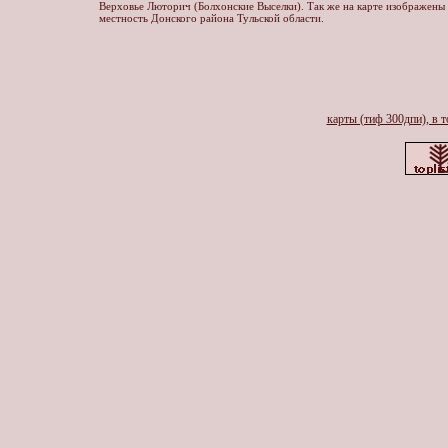
Верховье Люторич (Болхонские Выселки). Так же на карте изображены
местность Донского района Тульской области.
карты (тиф 300дпи), в т