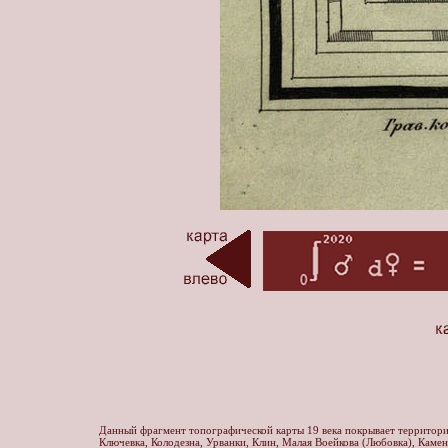
Данный фрагмент топографической карты 19 века покрывает территорию
Ключевка, Колодезна, Урванки, Клин, Малая Воейкова (Любовка), Камен