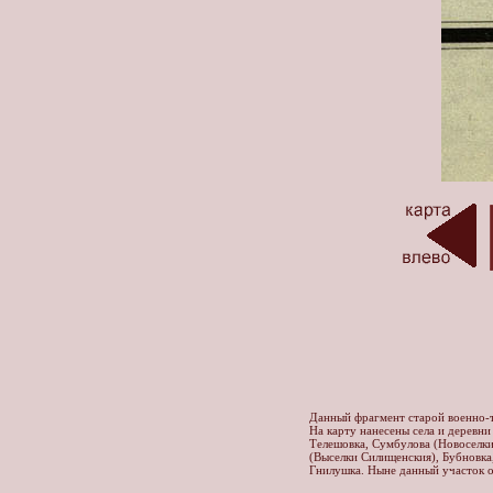
Данный фрагмент старой военно-т
На карту нанесены села и деревни
Телешовка, Сумбулова (Новоселки
(Выселки Силищенския), Бубновка,
Гнилушка. Ныне данный участок о