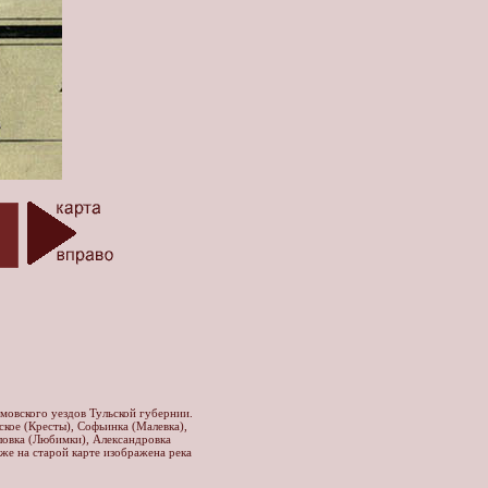
мовского уездов Тульской губернии.
ское (Кресты), Софьинка (Малевка),
ловка (Любимки), Александровка
 же на старой карте изображена река