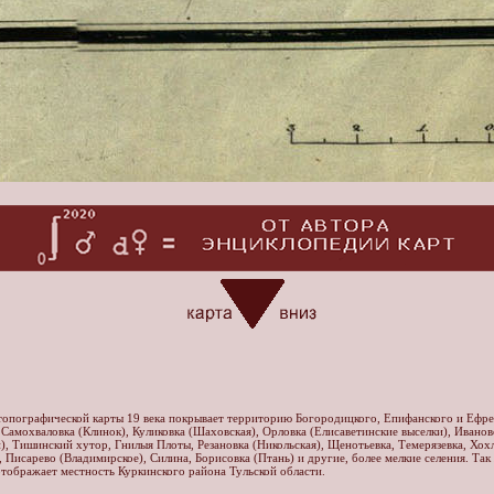
опографической карты 19 века покрывает территорию Богородицкого, Епифанского и Ефре
 Самохваловка (Клинок), Куликовка (Шаховская), Орловка (Елисаветинские выселки), Иванов
), Тишинский хутор, Гнилыя Плоты, Резановка (Никольская), Щенотьевка, Темерязевка, Хох
 Писарево (Владимирское), Силина, Борисовка (Птань) и другие, более мелкие селения. Так
тображает местность Куркинского района Тульской области.