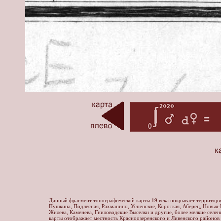
Данный фрагмент топографической карты 19 века покрывает территори
Пушкина, Подлесная, Рахманино, Успенское, Короткая, Аберец, Новыя-
Жилева, Каменева, Гниловодские Выселки и другие, более мелкие селен
карты отображает местность Красноозеренского и Ливенского районов 