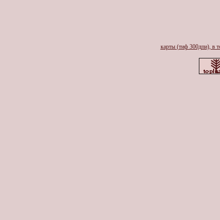
карты (тиф 300дпи), в т