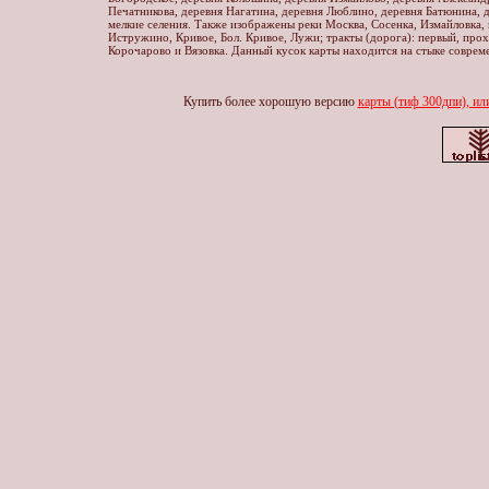
Печатникова, деревня Нагатина, деревня Люблино, деревня Батюнина, д
мелкие селения. Также изображены реки Москва, Сосенка, Измайловка,
Истружино, Кривое, Бол. Кривое, Лужи; тракты (дорога): первый, про
Корочарово и Вязовка. Данный кусок карты находится на стыке совре
Купить более хорошую версию
карты (тиф 300дпи), ил