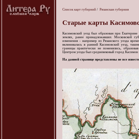
Список карт губерний
/
Рязанская губерния
Старые карты Касимовс
Касимовский уезд был образован при Екатерине 
землях, ранее принадлежавших Московской гу
изменения - например из Рязанского уезда врем
вклинивалась в ранний Касимовский уезд, таки
границы практически не поменялись, образова
Центром уезда был средневековый город Касимов 
На данной странице представлены не все извест