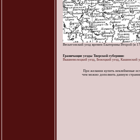
Весьегонский уезд времен Екатерины Второй (в 1
Граничащие уезды Тверской губернии:
Вышневолоцкий уезд
,
Бежецкий уезд
,
Кашинский у
При желании купить неклейменые ис
чем можно дополнить данную стран