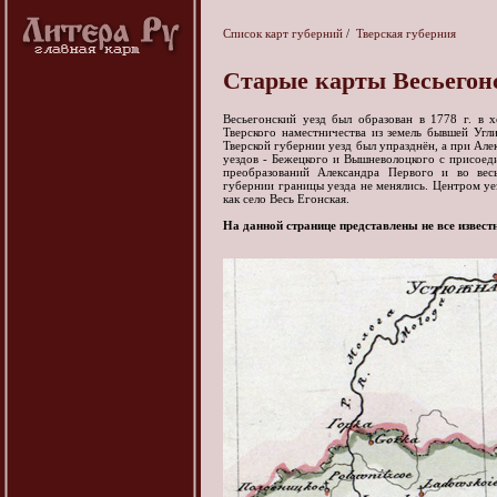
Список карт губерний
/
Тверская губерния
Старые карты Весьегонс
Весьегонский уезд был образован в 1778 г. в 
Тверского наместничества из земель бывшей Уг
Тверской губернии уезд был упразднён, а при Але
уездов - Бежецкого и Вышневолоцкого с присое
преобразований Александра Первого и во ве
губернии границы уезда не менялись. Центром уе
как село Весь Егонская.
На данной странице представлены не все извест